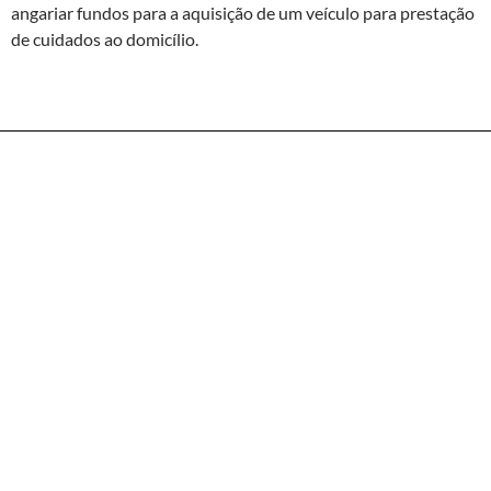
angariar fundos para a aquisição de um veículo para prestação
de cuidados ao domicílio.
DESTAQUES
CAIMA doou veículo à Santa Casa da Misericórdia de Constância
Veículos, História, Curiosidades… Obrigada Mulheres!
Espaço Vida Ativa é uma realidade!
NOTÍCIAS
Nossa Senhora dos Avieiros e do Tejo Acolhida na Igreja da Misericórd