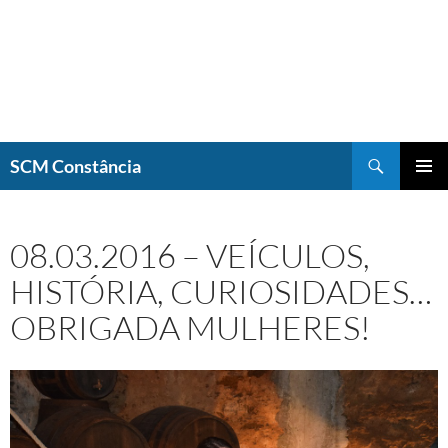
Saltar
para
o
conteúdo
Procurar
SCM Constância
MENU
PRIMÁR
08.03.2016 – VEÍCULOS,
HISTÓRIA, CURIOSIDADES…
OBRIGADA MULHERES!