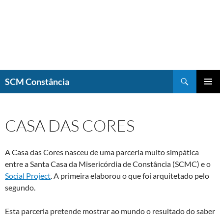
Saltar
para
o
conteúdo
Procurar
SCM Constância
MENU
PRIMÁR
CASA DAS CORES
A Casa das Cores nasceu de uma parceria muito simpática
entre a Santa Casa da Misericórdia de Constância (SCMC) e o
Social Project
. A primeira elaborou o que foi arquitetado pelo
segundo.
Esta parceria pretende mostrar ao mundo o resultado do saber